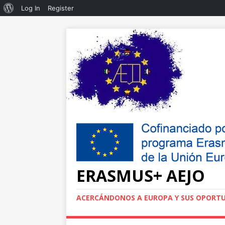
Log In
Register
ERASMUS+ AEJO
ACERCÁNDONOS A EUROPA Y SUS OPORTU