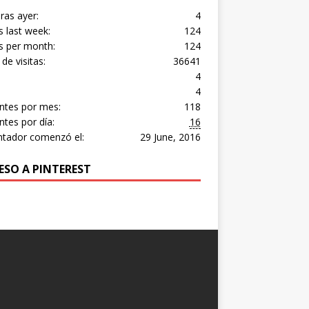
ras ayer:
4
 last week:
124
s per month:
124
 de visitas:
36641
4
4
antes por mes:
118
antes por día:
16
ntador comenzó el:
29 June, 2016
ESO A PINTEREST