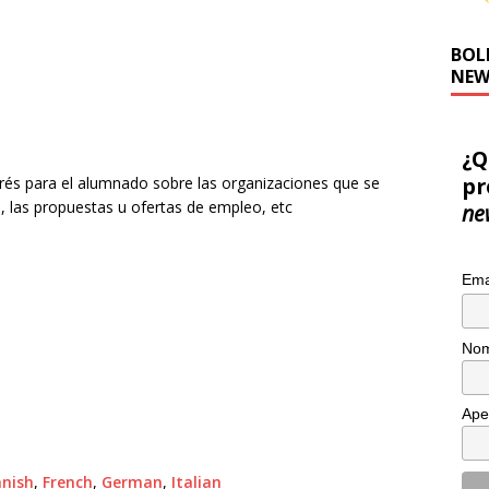
BOL
NEW
¿Q
pr
erés para el alumnado sobre las organizaciones que se
o, las propuestas u ofertas de empleo, etc
ne
Ema
Nom
Ape
nish
French
German
Italian