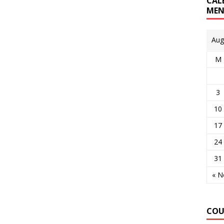
CAL
MEN
Aug
M
3
10
17
24
31
« N
COU