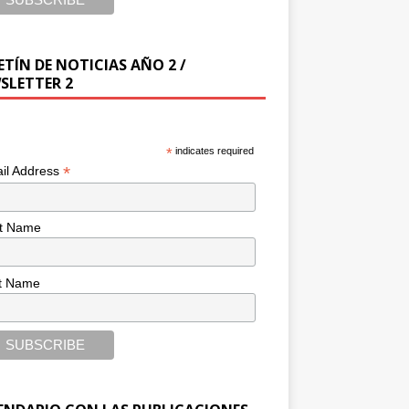
ETÍN DE NOTICIAS AÑO 2 /
SLETTER 2
*
indicates required
*
il Address
st Name
t Name