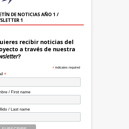
ETÍN DE NOTICIAS AÑO 1 /
SLETTER 1
uieres recibir noticias del
oyecto a través de nuestra
wsletter
?
*
indicates required
*
il
bre / First name
llido / Last name