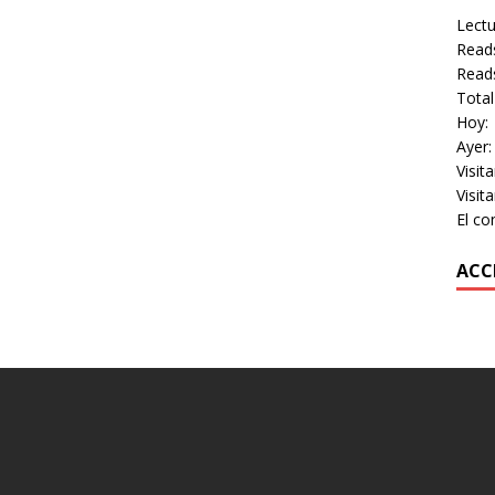
Lectu
Reads
Read
Total
Hoy:
Ayer:
Visit
Visit
El co
ACC