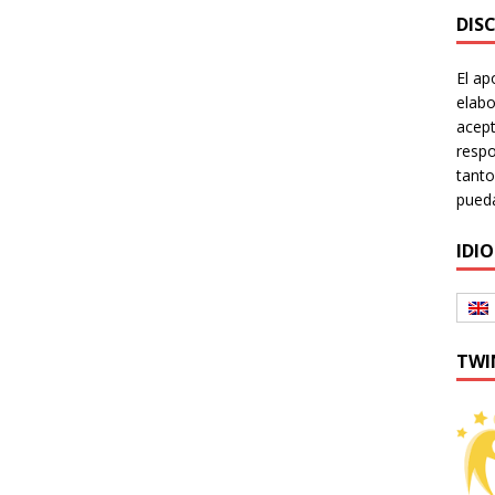
DIS
El ap
elabo
acept
respo
tanto
pueda
IDI
TWI